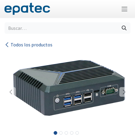
Ir al contenido
Todos los productos