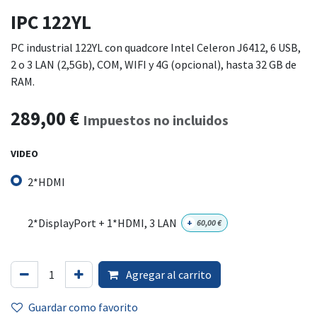
IPC 122YL
PC industrial 122YL con quadcore Intel Celeron J6412, 6 USB,
2 o 3 LAN (2,5Gb), COM, WIFI y 4G (opcional), hasta 32 GB de
RAM.
289,00
€
Impuestos no incluidos
VIDEO
2*HDMI
2*DisplayPort + 1*HDMI, 3 LAN
+
60,00
€
Agregar al carrito
Guardar como favorito