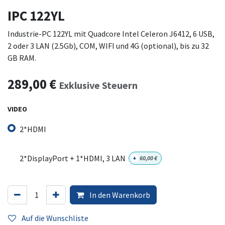
IPC 122YL
Industrie-PC 122YL mit Quadcore Intel Celeron J6412, 6 USB,
2 oder 3 LAN (2.5Gb), COM, WIFI und 4G (optional), bis zu 32
GB RAM.
289,00
€
Exklusive Steuern
VIDEO
2*HDMI
2*DisplayPort + 1*HDMI, 3 LAN
+
60,00
€
In den Warenkorb
Auf die Wunschliste