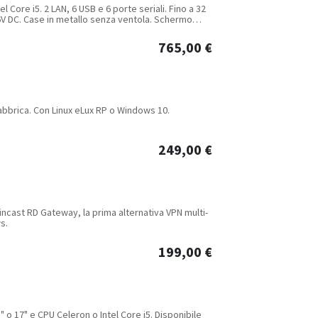
l Core i5. 2 LAN, 6 USB e 6 porte seriali. Fino a 32
36V DC. Case in metallo senza ventola. Schermo
765,00
€
fabbrica. Con Linux eLux RP o Windows 10.
249,00
€
hincast RD Gateway, la prima alternativa VPN multi-
s.
199,00
€
 o 17" e CPU Celeron o Intel Core i5. Disponibile